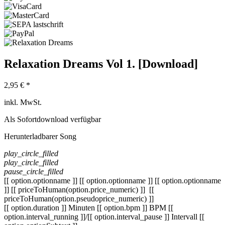
Relaxation Dreams Vol 1. [Download]
2,95 € *
inkl. MwSt.
Als Sofortdownload verfügbar
Herunterladbarer Song
play_circle_filled
play_circle_filled
pause_circle_filled
[[ option.optionname ]]
[[ option.optionname ]]
[[ option.optionname
]]
[[ priceToHuman(option.price_numeric) ]]
[[
priceToHuman(option.pseudoprice_numeric) ]]
[[ option.duration ]] Minuten
[[ option.bpm ]] BPM
[[
option.interval_running ]]/[[ option.interval_pause ]] Intervall
[[