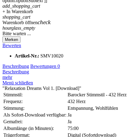
option.optionSubtext ]]
add_shopping_cart
+ In Warenkorb
shopping_cart
check
Warenkorb öffnen
hourglass_empty
Bitte warten ...
Merken
Bewerten
Artikel-Nr.:
SMV10020
Beschreibung
Bewertungen
0
Beschreibung
mehr
Menü schließen
"Relaxation Dreams Vol 1. [Download]"
Stimmstil:
Barocker Stimmstil - 432 Herz
Frequenz:
432 Herz
Stimmung:
Entspannung, Wohlfühlen
Als Sofort-Download verfügbar:
Ja
Gemafrei:
Ja
Albumlänge (in Minuten):
75:00
Trägerformat:
Digital (Sofortdownload)